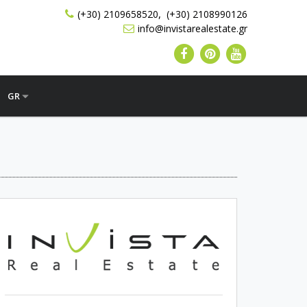
,
(+30) 2109658520
(+30) 2108990126
info@invistarealestate.gr
GR