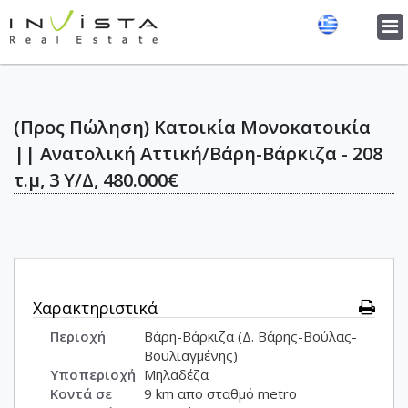
Tog
navi
(Προς Πώληση) Κατοικία Μονοκατοικία
|| Ανατολική Αττική/Βάρη-Βάρκιζα - 208
τ.μ, 3 Υ/Δ, 480.000€
Χαρακτηριστικά
Περιοχή
Βάρη-Βάρκιζα (Δ. Βάρης-Βούλας-
Βουλιαγμένης)
Υποπεριοχή
Μηλαδέζα
Κοντά σε
9 km απο σταθμό metro