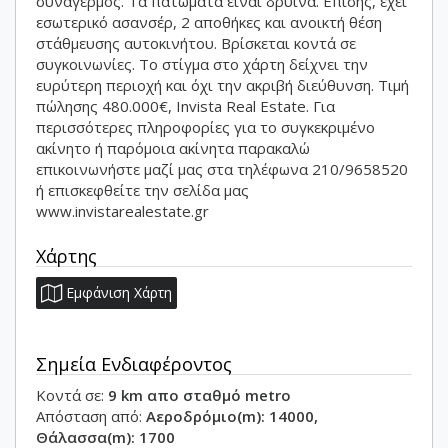
συναγερμός. Τα πατώματα είναι δρύινα. Επίσης, εχει
εσωτερικό ασανσέρ, 2 αποθήκες και ανοικτή θέση
στάθμευσης αυτοκινήτου. Βρίσκεται κοντά σε
συγκοινωνίες. Το στίγμα στο χάρτη δείχνει την
ευρύτερη περιοχή και όχι την ακριβή διεύθυνση. Τιμή
πώλησης 480.000€, Invista Real Estate. Για
περισσότερες πληροφορίες για το συγκεκριμένο
ακίνητο ή παρόμοια ακίνητα παρακαλώ
επικοινωνήστε μαζί μας στα τηλέφωνα 210/9658520
ή επισκεφθείτε την σελίδα μας
www.invistarealestate.gr
Χάρτης
Εμφάνιση Χάρτη
Σημεία Ενδιαφέροντος
Κοντά σε:
9 km απο σταθμό metro
Απόσταση από:
Αεροδρόμιο(m): 14000,
Θάλασσα(m): 1700