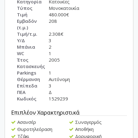
Κατηγορία
Κατοικίες
Τύπος
Μονοκατοικία
Τιμή
480.000€
Εμβαδόν
208
(τ.μ.)
Τιμή/τ.μ.
2.308€
Υ/Δ
3
Μπάνια
2
WC
1
Έτος
2005
Κατασκευής
Parkings
1
Θέρμανση
Αυτόνομη
Επίπεδα
3
ΠΕΑ
Δ
Κωδικός
1529239
Επιπλέον Χαρακτηριστικά
Ασανσέρ
Συναγερμός
Θυροτηλεόραση
Αποθήκη
Τζάκι
Δορυφορική