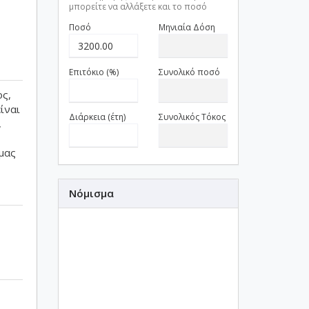
μπορείτε να αλλάξετε και το ποσό
Ποσό
Μηνιαία Δόση
Επιτόκιο (%)
Συνολικό ποσό
ος,
ίναι
Διάρκεια (έτη)
Συνολικός Τόκος
,
μας
Νόμισμα