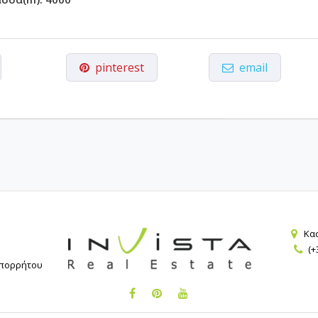
pinterest
email
Κασ
(+
Απορρήτου