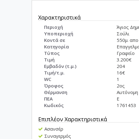
Χαρακτηριστικά
Περιοχή
Άγιος Δημ
Υποπεριοχή
Σούλι
Κοντά σε
550μ. απο
Κατηγορία
Επαγγελμ
Τύπος
Γραφείο
Τιμή
3.200€
Εμβαδόν (τ.μ.)
204
Τιμή/τ.μ.
16€
WC
1
Όροφος
2ος
Θέρμανση
Αυτόνομη
ΠΕΑ
E
Κωδικός
1761453
Επιπλέον Χαρακτηριστικά
Ασανσέρ
Συναγερμός