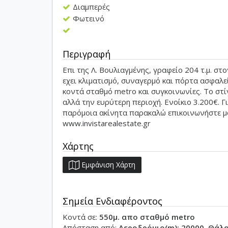
Διαμπερές
Φωτεινό
Περιγραφή
Επι της Λ. Βουλιαγμένης, γραφείο 204 τ.μ. στ
εχει κλιματισμό, συναγερμό και πόρτα ασφαλεί
κοντά σταθμό metro και συγκοινωνίες. Το στί
αλλά την ευρύτερη περιοχή. Ενοίκιο 3.200€. 
παρόμοια ακίνητα παρακαλώ επικοινωνήστε μα
www.invistarealestate.gr
Χάρτης
Εμφάνιση Χάρτη
Σημεία Ενδιαφέροντος
Κοντά σε:
550μ. απο σταθμό metro
Απόσταση από:
Αεροδρόμιο(m): 20000, Θάλ