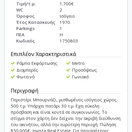
Τιμή/τ.μ.
1.700€
WC
2
Όροφος
Ισόγειο
Έτος Κατασκευής
1970
Parkings
1
ΠΕΑ
Η
Κωδικός
1750803
Επιπλέον Χαρακτηριστικά
Ράμπα Εκφόρτωσης
Metro
Διαμπερές
Προσόψεως
Φωτεινό
Γωνιακό
Περιγραφή
Περιστέρι Μπουρνάζι, μισθωμένος ισόγειος χώρος
500 τ.μ. Υπάρχει πατάρι 30 τ.μ. Εχει εύκολη
πρόσβαση και είναι κοντά σε συγκοινωνίες. Το
στίγμα στον χάρτη δεν δείχνει την ακριβή διεύθυνση
του ακινήτου, αλλά την ευρύτερη περιοχή. Πώληση
850.000€, Invista Real Estate. Για περισσότερες