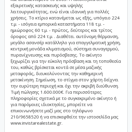
εξαιρετικής κατασκευής και υψηλής
λειτουργικότητας, ενώ είναι ιδανική για πολλές
χρήσεις. Το κτίριο κατανέμεται ως εξής, υπόγειο 224
τ.μ. - ισόγεια εμπορικά καταστήματα 118 τ.μ. -
ημιώροφος 60 τ.μ. - πρώτος, δεύτερος και τρίτος
όροφος από 224 τ.μ. . Διαθέτει. αυτόνομη θέρμανση,
μεγάλο ασανσέρ κατάλληλο για επαγγελματική χρήση,
κεντρική μονάδα κλιματισμού, σύστημα συναγερμού,
πυρανίχνευσης και πυρόσβεσης. Το ακίνητο
ξεχωρίζει για την εύκολη πρόσβαση και τη τοποθεσία
του, καθώς βρίσκεται κοντά σε μέσα μαζικής
μεταφοράς, διευκολύνοντας την καθημερινή
μετακίνηση. Σημείωση, το στίγμα στον χάρτη δείχνει
την ευρύτερη περιοχή και όχι την ακριβή διεύθυνση.
Τιμή πώλησης 1.600.000€. Για περισσότερες
πληροφορίες σχετικά με το συγκεκριμένο ακίνητο ή
για παρόμοιες ιδιοκτησίες, μπορείτε να
επικοινωνήσετε μαζί μας στο τηλέφωνο
210/9658520 ή να επισκεφθείτε την ιστοσελίδα μας
www.invistarealestate.gr.