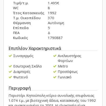
Τιμή/τ.μ.
1.495€
WC
8
Έτος Κατασκευής
1992
Τ.μ. Οικοπέδου
370
Θέρμανση
Αυτόνομη
Επίπεδα
5
ΠΕΑ
Δ
Κωδικός
1790887
Επιπλέον Χαρακτηριστικά
Συναγερμός
Ανελκυστήρας
Φορτίων
Εσωτερική Σκάλα
Metro
Διαμπερές
Προσόψεως
Φωτεινό
Γωνιακό
Περιγραφή
Περιστέρι Κηπούπολη κτίριο συνολικής επιφάνειας
1.074 τ.μ., με βιοτεχνική άδεια, κατασκευής του 1992
και ανακαινισμένο το 2003. Η ιδιοκτησία είναι