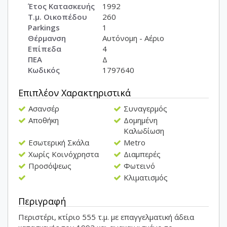
Έτος Κατασκευής
1992
Τ.μ. Οικοπέδου
260
Parkings
1
Θέρμανση
Αυτόνομη - Αέριο
Επίπεδα
4
ΠΕΑ
Δ
Κωδικός
1797640
Επιπλέον Χαρακτηριστικά
Ασανσέρ
Συναγερμός
Αποθήκη
Δομημένη
Καλωδίωση
Εσωτερική Σκάλα
Metro
Χωρίς Κοινόχρηστα
Διαμπερές
Προσόψεως
Φωτεινό
Κλιματισμός
Περιγραφή
Περιστέρι, κτίριο 555 τ.μ. με επαγγελματική άδεια