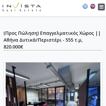
Tog
navi
(Προς Πώληση) Επαγγελματικός Χώρος ||
Αθήνα Δυτικά/Περιστέρι - 555 τ.μ,
820.000€