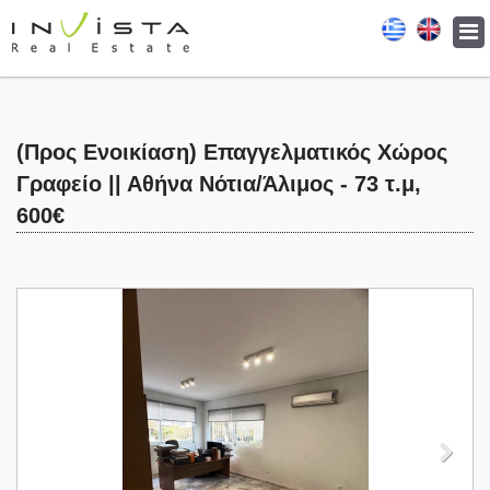
Togg
navi
(Προς Ενοικίαση) Επαγγελματικός Χώρος
Γραφείο || Αθήνα Νότια/Άλιμος - 73 τ.μ,
600€