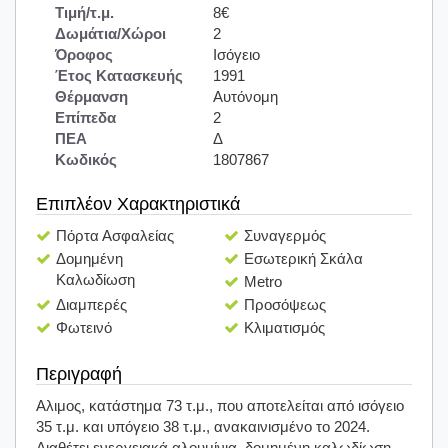
Τιμή/τ.μ.
8€
Δωμάτια/Χώροι
2
Όροφος
Ισόγειο
Έτος Κατασκευής
1991
Θέρμανση
Αυτόνομη
Επίπεδα
2
ΠΕΑ
Δ
Κωδικός
1807867
Επιπλέον Χαρακτηριστικά
Πόρτα Ασφαλείας
Συναγερμός
Δομημένη
Εσωτερική Σκάλα
Καλωδίωση
Metro
Διαμπερές
Προσόψεως
Φωτεινό
Κλιματισμός
Περιγραφή
Αλιμος, κατάστημα 73 τ.μ., που αποτελείται από ισόγειο
35 τ.μ. και υπόγειο 38 τ.μ., ανακαινισμένο το 2024.
Διαθέτει ενεργειακά αλουμίνια, δομημένη καλωδίωση,