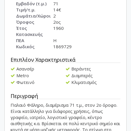
Εμβαδόν (τ.μ.)
71
Τιμή/τ.μ.
14€
Δωμάτια/Χώροι
2
Όροφος
2ος
Έτος
1960
Κατασκευής
ΠΕΑ
Η
Κωδικός
1869729
Επιπλέον Χαρακτηριστικά
Ασανσέρ
Βεράντες
Metro
Διαμπερές
Φωτεινό
Κλιματισμός
Περιγραφή
Παλαιό Φάληρο, διαμέρισμα 71 τ.μ., στον 2ο όροφο.
Είναι κατάλληλο για διάφορες χρήσεις, όπως
γραφείο, ιατρείο, λογιστικό γραφείο, κέντρο
αισθητικής κ.α. Βρίσκεται σε πολύ κεντρικό σημείο και
κοντά σε μέσα μαζικής μεταφοράς. Το στίγμα στο