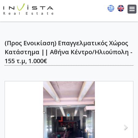
Tog
navi
(Προς Ενοικίαση) Επαγγελματικός Χώρος
Κατάστημα || Αθήνα Κέντρο/Ηλιούπολη -
155 τ.μ, 1.000€