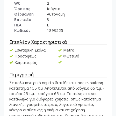
WC
2
Όροφος
Ισόγειο
Θέρμανση
Αυτόνομη
Επίπεδα
3
ΠΕΑ
E
Κωδικός
1893525
Επιπλέον Χαρακτηριστικά
Εσωτερική Σκάλα
Metro
Προσόψεως
Φωτεινό
Κλιματισμός
Περιγραφή
Σε πολύ κεντρικό σημείο διατίθεται προς ενοικίαση
κατάστημα 155 τ.μ. Αποτελείται από ισόγειο 65 τ.μ. -
πατάρι 25 τ.μ. - υπόγειο 65 τ.μ. Το ακίνητο είναι
κατάλληλο για διάφορες χρήσεις, όπως κατάστημα
λιανικής, γραφείο, ιατρείο, λογιστικό γραφείο,
κέντρο αισθητικής ή ακόμα και επιχείρηση
υγειονομικού ενδιαφέροντος. Υπάρχει δυνατότητα