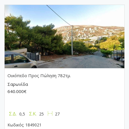
Οικόπεδο
Προς Πώληση 782τμ.
Σαρωνίδα
640.000€
Σ.Δ.
Σ.Κ.
0,5
25
27
Κωδικός:
1849021