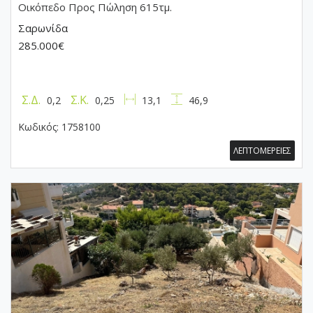
Οικόπεδο
Προς Πώληση 615τμ.
Σαρωνίδα
285.000€
Σ.Δ.
Σ.Κ.
0,2
0,25
13,1
46,9
Κωδικός:
1758100
ΛΕΠΤΟΜΕΡΕΙΕΣ