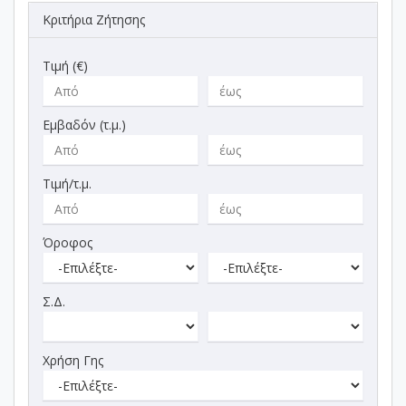
Κριτήρια Ζήτησης
Τιμή (€)
Εμβαδόν (τ.μ.)
Τιμή/τ.μ.
Όροφος
Σ.Δ.
Χρήση Γης