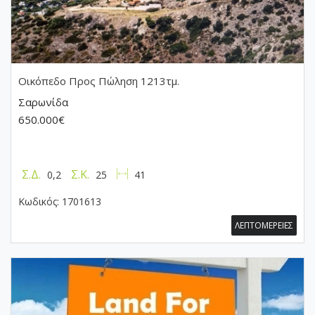
Οικόπεδο
Προς Πώληση 1213τμ.
Σαρωνίδα
650.000€
Σ.Δ.
Σ.Κ.
0,2
25
41
Κωδικός:
1701613
ΛΕΠΤΟΜΕΡΕΙΕΣ