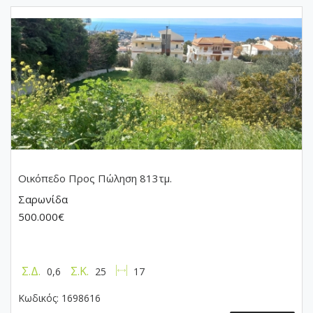
Οικόπεδο
Προς Πώληση 813τμ.
Σαρωνίδα
500.000€
Σ.Δ.
Σ.Κ.
0,6
25
17
Κωδικός:
1698616