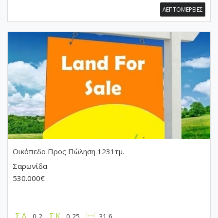
ΛΕΠΤΟΜΕΡΕΙΕΣ
Οικόπεδο
Προς Πώληση 1231τμ.
Σαρωνίδα
530.000€
Σ.Δ.
Σ.Κ.
0,2
0,25
31,6