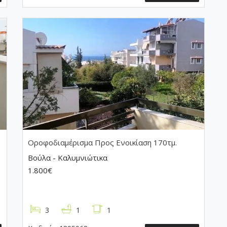
Οροφοδιαμέρισμα
Προς Ενοικίαση 170τμ.
Βούλα - Καλυμνιώτικα
1.800€
3
1
1