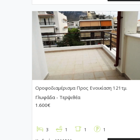
Οροφοδιαμέρισμα
Προς Ενοικίαση 121τμ.
Γλυφάδα - Τερψιθέα
1.600€
3
1
1
1