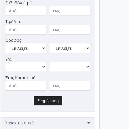
Εμβαδόν (τ.μ.)
Τιμή/τ.μ.
Όροφος
Υ/Δ
Έτος Κατασκευής
Ενημέρωση
Χαρακτηριστικά