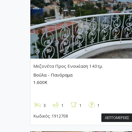
Μεζονέτα
Προς Ενοικίαση 143τμ.
Βούλα - Πανόραμα
1.600€
3
1
1
1
Κωδικός:
1912708
ΛΕΠΤΟΜΕΡΕΙΕΣ