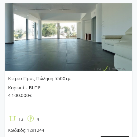
Κτίριο
Προς Πώληση 5500τμ.
Κορωπί - ΒΙ.ΠΕ.
4.100.000€
13
4
Κωδικός:
1291244