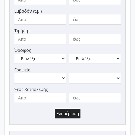
Εμβαδόν (τ.μ.)
Τιμή/τ.μ.
Όροφος
Γραφεία
Έτος Κατασκευής
Ενημέρωση